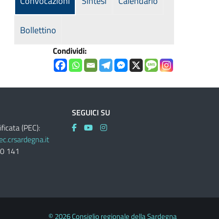
Convocazioni
Sintesi
Calendario
Bollettino
Condividi:
SEGUICI SU
ificata (PEC):
c.crsardegna.it
60 141
© 2026 Consiglio regionale della Sardegna