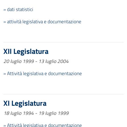
» dati statistici
» attività legislativa e documentazione
XII Legislatura
20 luglio 1999 - 13 luglio 2004
» Attività legislativa e documentazione
XI Legislatura
18 luglio 1994 - 19 luglio 1999
» Attività legislativa e documentazione