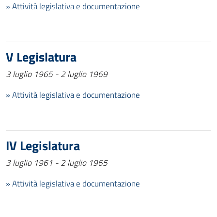
» Attività legislativa e documentazione
V Legislatura
3 luglio 1965 - 2 luglio 1969
» Attività legislativa e documentazione
IV Legislatura
3 luglio 1961 - 2 luglio 1965
» Attività legislativa e documentazione