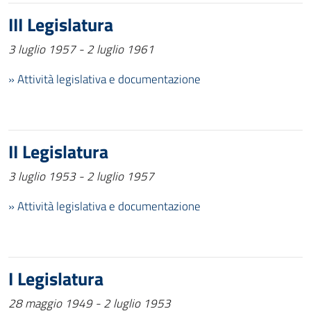
III Legislatura
3 luglio 1957 - 2 luglio 1961
» Attività legislativa e documentazione
II Legislatura
3 luglio 1953 - 2 luglio 1957
» Attività legislativa e documentazione
I Legislatura
28 maggio 1949 - 2 luglio 1953