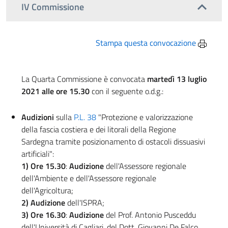
IV Commissione
Stampa questa convocazione
La Quarta Commissione è convocata
martedì 13 luglio
2021 alle ore 15.30
con il seguente o.d.g.:
Audizioni
sulla
P.L. 38
"Protezione e valorizzazione
della fascia costiera e dei litorali della Regione
Sardegna tramite posizionamento di ostacoli dissuasivi
artificiali":
1) Ore 15.30
:
Audizione
dell'Assessore regionale
dell'Ambiente e dell'Assessore regionale
dell'Agricoltura;
2) Audizione
dell'ISPRA;
3) Ore 16.30
:
Audizione
del Prof. Antonio Pusceddu
dell'Università di Cagliari, del Dott. Giovanni De Falco