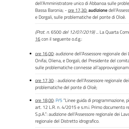
dell’Amministratore unico di Abbanoa sulle probl
Bassa Baronia; -
ore 17,30:
audizione
dell’Assesso
e Dorgali, sulle problematiche del ponte di Oloè.
(Prot. n.
6500
del 12/07/2019)
... La Quarta Co
16
con il seguente o.d.g.:
ore 16,00
: audizione dell’Assessore regionale dei La
Onifai, Oliena, e Dorgali, del Presidente del com
sulle problematiche connesse all’approvvigioname
ore 17,30
: : audizione dell’Assessore regionale dei 
problematiche del ponte di Oloè;
ore 18,00
:
P/5
“Linee guida di programmazione, pian
art. 12 L.R. n. 4/2015 e s.m.i. Primo documento re
S.p.A.”: audizione dell’Assessore regionale dei Lav
regionale del Distretto idrografico.