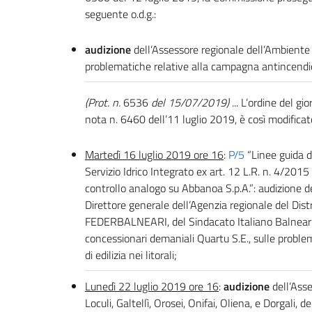
seguente o.d.g.:
audizione
dell’Assessore regionale dell’Ambiente
problematiche relative alla campagna antincendio
(Prot. n.
6536
del 15/07/2019)
... L’ordine del g
nota n. 6460 dell’11 luglio 2019, è così modificat
Martedì 16 luglio 2019 ore 16
:
P/5
“Linee guida d
Servizio Idrico Integrato ex art. 12 L.R. n. 4/2015
controllo analogo su Abbanoa S.p.A.”: audizione de
Direttore generale dell’Agenzia regionale del Distr
FEDERBALNEARI, del Sindacato Italiano Balneari (S
concessionari demaniali Quartu S.E., sulle problem
di edilizia nei litorali;
Lunedì 22 luglio 2019 ore 16
:
audizione
dell’Asse
Loculi, Galtellì, Orosei, Onifai, Oliena, e Dorgali