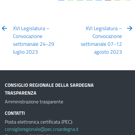
XVI Legislatura –
XVI Legislatura –
Convocazione
Convocazione
settimanale 24-29
settimanale 07-12
luglio 2023
agosto 2023
CONSIGLIO REGIONALE DELLA SARDEGNA
TRASPARENZA
Amministrazione trasparente
CONTATTI
Posta elettronica certificata (PEC):
consiglioregionale@pec.crsardegna.it