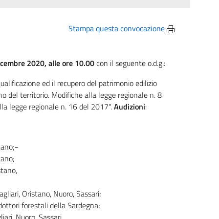
Stampa questa convocazione
icembre 2020, alle ore 10.00
con il seguente o.d.g.:
iqualificazione ed il recupero del patrimonio edilizio
o del territorio. Modifiche alla legge regionale n. 8
lla legge regionale n. 16 del 2017".
Audizioni
:
tano;-
tano;
stano,
 Cagliari, Oristano, Nuoro, Sassari;
dottori forestali della Sardegna;
gliari, Nuoro, Sassari.