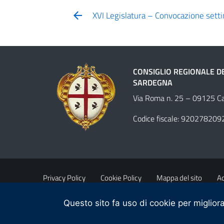
XVI Legislatura – Convocazione sett
CONSIGLIO REGIONALE D
SARDEGNA
Via Roma n. 25 – 09125 Cag
Codice fiscale: 920278209
Privacy Policy
Cookie Policy
Mappa del sito
Ac
Questo sito fa uso di cookie per migliora
Obiettivi di accessibilità
Contatti