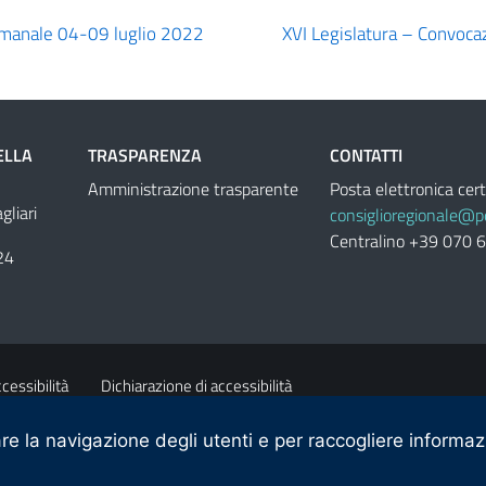
imanale 04-09 luglio 2022
XVI Legislatura – Convoc
ELLA
TRASPARENZA
CONTATTI
Amministrazione trasparente
Posta elettronica cert
liari
consiglioregionale@pe
Centralino +39 070 
24
cessibilità
Dichiarazione di accessibilità
re la navigazione degli utenti e per raccogliere informazio