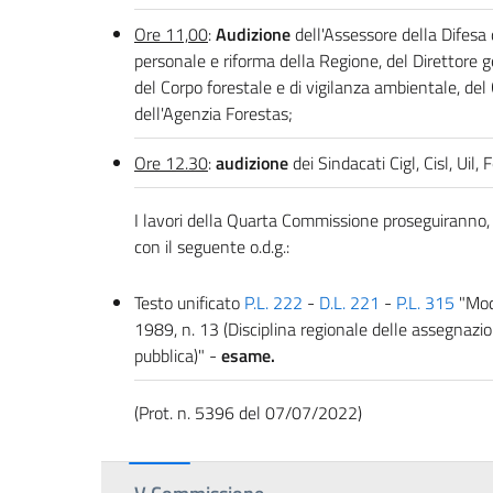
Ore 11,00
:
Audizione
dell'Assessore della Difesa d
personale e riforma della Regione, del Direttore g
del Corpo forestale e di vigilanza ambientale, del 
dell'Agenzia Forestas;
Ore 12.30
:
audizione
dei Sindacati Cigl, Cisl, Uil, 
I lavori della Quarta Commissione proseguiranno, 
con il seguente o.d.g.:
Testo unificato
P.L. 222
-
D.L. 221
-
P.L. 315
"Modi
1989, n. 13 (Disciplina regionale delle assegnazioni
pubblica)" -
esame.
(Prot. n. 5396 del 07/07/2022)