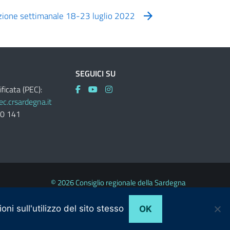
azione settimanale 18-23 luglio 2022
SEGUICI SU
ificata (PEC):
c.crsardegna.it
60 141
© 2026 Consiglio regionale della Sardegna
ni sull'utilizzo del sito stesso
OK