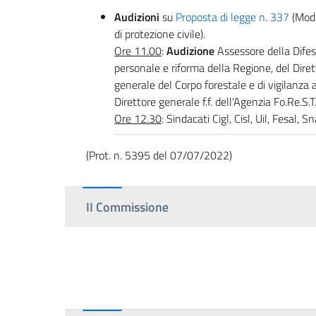
Audizioni
su
Proposta di legge n. 337
(Modi
di protezione civile).
Ore 11.00
:
Audizione
Assessore della Difesa
personale e riforma della Regione, del Diret
generale del Corpo forestale e di vigilanza
Direttore generale f.f. dell'Agenzia Fo.Re.S.T.
Ore 12.30
: Sindacati Cigl, Cisl, Uil, Fesal, S
(Prot. n. 5395 del 07/07/2022)
II Commissione