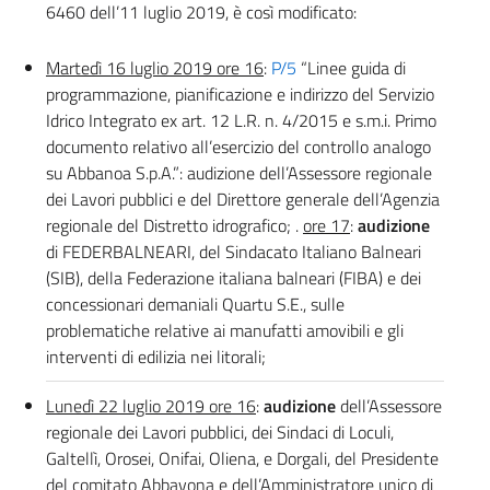
6460 dell’11 luglio 2019, è così modificato:
Martedì 16 luglio 2019 ore 16
:
P/5
“Linee guida di
programmazione, pianificazione e indirizzo del Servizio
Idrico Integrato ex art. 12 L.R. n. 4/2015 e s.m.i. Primo
documento relativo all’esercizio del controllo analogo
su Abbanoa S.p.A.”: audizione dell’Assessore regionale
dei Lavori pubblici e del Direttore generale dell’Agenzia
regionale del Distretto idrografico; .
ore 17
:
audizione
di FEDERBALNEARI, del Sindacato Italiano Balneari
(SIB), della Federazione italiana balneari (FIBA) e dei
concessionari demaniali Quartu S.E., sulle
problematiche relative ai manufatti amovibili e gli
interventi di edilizia nei litorali;
Lunedì 22 luglio 2019 ore 16
:
audizione
dell’Assessore
regionale dei Lavori pubblici, dei Sindaci di Loculi,
Galtellì, Orosei, Onifai, Oliena, e Dorgali, del Presidente
del comitato Abbavona e dell’Amministratore unico di