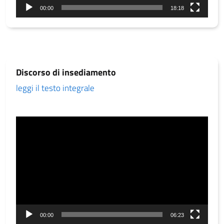
00:00
18:18
Discorso di insediamento
leggi il testo integrale
Video
Player
00:00
06:23