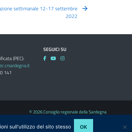
cazione settimanale 12-17 settembre
2022
SEGUICI SU
ificata (PEC):
c.crsardegna.it
60 141
© 2026 Consiglio regionale della Sardegna
ni sull'utilizzo del sito stesso
OK