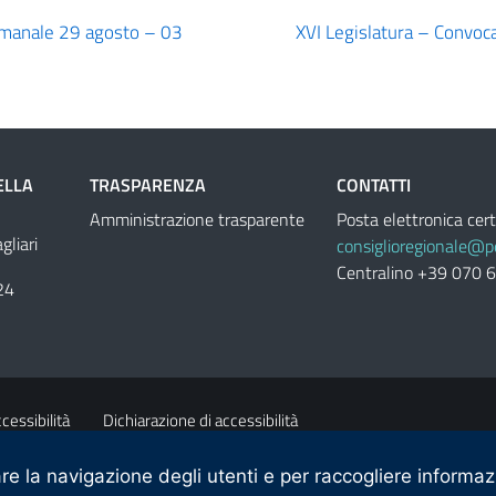
imanale 29 agosto – 03
XVI Legislatura – Convo
ELLA
TRASPARENZA
CONTATTI
Amministrazione trasparente
Posta elettronica cert
liari
consiglioregionale@pe
Centralino +39 070 
24
cessibilità
Dichiarazione di accessibilità
re la navigazione degli utenti e per raccogliere informazio