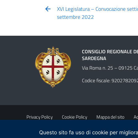
XVI Legislatura – Convocazione sett
settembre 2022
CONSIGLIO REGIONALE D
SARDEGNA
Via Roma n. 25 – 09125 Cag
Codice fiscale: 920278209
Privacy Policy
Cookie Policy
Mappa del sito
Ac
Questo sito fa uso di cookie per migliora
Obiettivi di accessibilità
Contatti