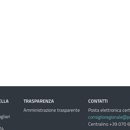
ELLA
TRASPARENZA
CONTATTI
Amministrazione trasparente
Posta elettronica cert
liari
consiglioregionale@pe
Centralino +39 070 
24