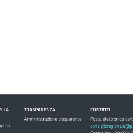
ELLA
TRASPARENZA
CONTATTI
Amministrazione trasparente
Posta elettronica cert
liari
consiglioregionale@pe