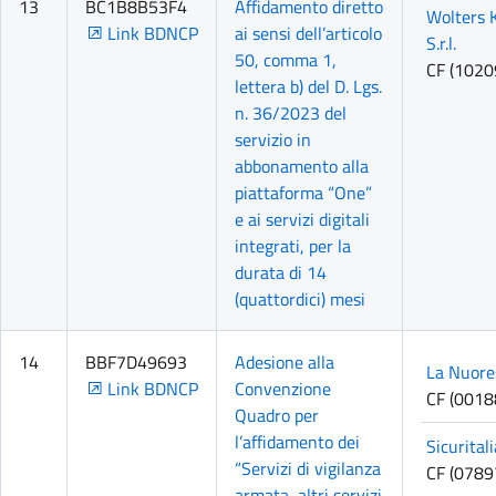
13
BC1B8B53F4
Affidamento diretto
Wolters K
Link BDNCP
ai sensi dell’articolo
S.r.l.
50, comma 1,
CF (102
lettera b) del D. Lgs.
n. 36/2023 del
servizio in
abbonamento alla
piattaforma “One”
e ai servizi digitali
integrati, per la
durata di 14
(quattordici) mesi
14
BBF7D49693
Adesione alla
La Nuore
Link BDNCP
Convenzione
CF (001
Quadro per
l’affidamento dei
Sicurital
“Servizi di vigilanza
CF (078
armata, altri servizi