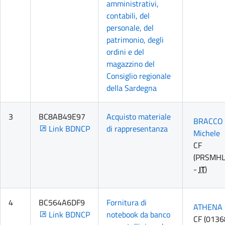
amministrativi,
contabili, del
personale, del
patrimonio, degli
ordini e del
magazzino del
Consiglio regionale
della Sardegna
3
BC8AB49E97
Acquisto materiale
BRACCO d
Link BDNCP
di rappresentanza
Michele
CF
(PRSMH
-
IT
)
4
BC564A6DF9
Fornitura di
ATHENA 
Link BDNCP
notebook da banco
CF (013