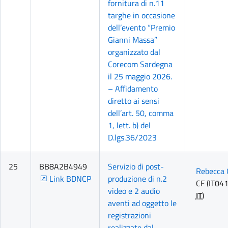
fornitura di n.11
targhe in occasione
dell’evento “Premio
Gianni Massa”
organizzato dal
Corecom Sardegna
il 25 maggio 2026.
– Affidamento
diretto ai sensi
dell’art. 50, comma
1, lett. b) del
D.lgs.36/2023
25
BB8A2B4949
Servizio di post-
Rebecca 
Link BDNCP
produzione di n.2
CF (IT04
video e 2 audio
IT
)
aventi ad oggetto le
registrazioni
realizzate dal