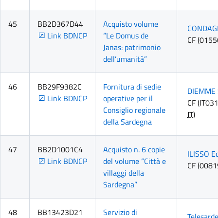
45
BB2D367D44
Acquisto volume
CONDAG
Link BDNCP
“Le Domus de
CF (015
Janas: patrimonio
dell’umanità”
46
BB29F9382C
Fornitura di sedie
DIEMME 
Link BDNCP
operative per il
CF (IT03
Consiglio regionale
IT
)
della Sardegna
47
BB2D1001C4
Acquisto n. 6 copie
ILISSO Ed
Link BDNCP
del volume “Città e
CF (008
villaggi della
Sardegna”
48
BB13423D21
Servizio di
Telesarde