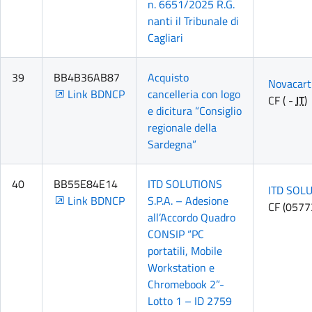
n. 6651/2025 R.G.
nanti il Tribunale di
Cagliari
39
BB4B36AB87
Acquisto
Novacart 
Link BDNCP
cancelleria con logo
CF ( -
IT
)
e dicitura “Consiglio
regionale della
Sardegna”
40
BB55E84E14
ITD SOLUTIONS
ITD SOLU
Link BDNCP
S.P.A. – Adesione
CF (057
all’Accordo Quadro
CONSIP “PC
portatili, Mobile
Workstation e
Chromebook 2”-
Lotto 1 – ID 2759