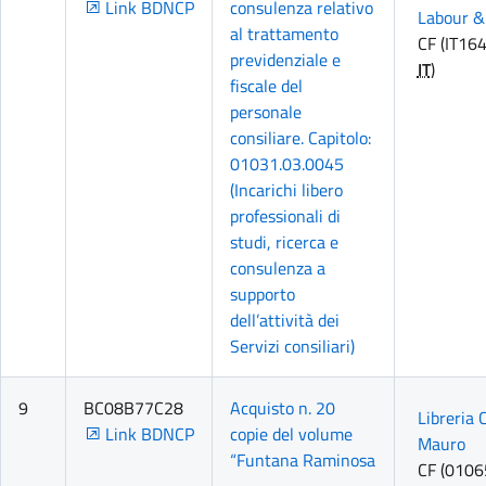
Link BDNCP
consulenza relativo
Labour &
al trattamento
CF (IT16
previdenziale e
IT
)
fiscale del
personale
consiliare. Capitolo:
01031.03.0045
(Incarichi libero
professionali di
studi, ricerca e
consulenza a
supporto
dell’attività dei
Servizi consiliari)
9
BC08B77C28
Acquisto n. 20
Libreria 
Link BDNCP
copie del volume
Mauro
“Funtana Raminosa
CF (010