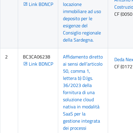
Link BDNCP
locazione
Costruzion
immobiliare ad uso
CF (005
deposito per le
esigenze del
Consiglio regionale
della Sardegna.
2
BC3CA06238
Affidamento diretto
Deda Nex
Link BDNCP
ai sensi dell’articolo
CF (017
50, comma 1,
lettera b) D.lgs.
36/2023 della
fornitura di una
soluzione cloud
nativa in modalità
SaaS per la
gestione integrata
dei processi