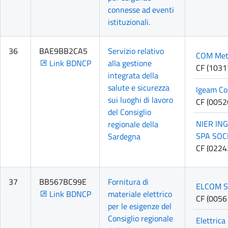
connesse ad eventi
istituzionali.
36
BAE9BB2CA5
Servizio relativo
COM Met
Link BDNCP
alla gestione
CF (103
integrata della
salute e sicurezza
Igeam Con
sui luoghi di lavoro
CF (005
del Consiglio
NIER IN
regionale della
SPA SOCI
Sardegna
CF (022
37
BB567BC99E
Fornitura di
ELCOM S
Link BDNCP
materiale elettrico
CF (005
per le esigenze del
Consiglio regionale
Elettrica