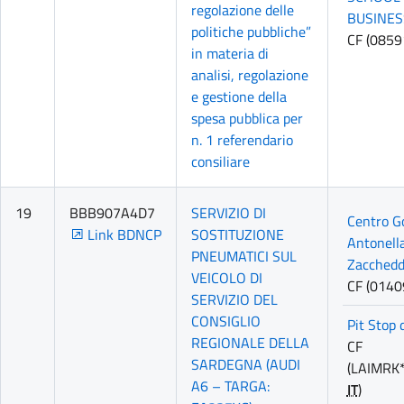
regolazione delle
BUSINESS
politiche pubbliche”
CF (085
in materia di
analisi, regolazione
e gestione della
spesa pubblica per
n. 1 referendario
consiliare
19
BBB907A4D7
SERVIZIO DI
Centro G
Link BDNCP
SOSTITUZIONE
Antonella
PNEUMATICI SUL
Zacchedd
VEICOLO DI
CF (014
SERVIZIO DEL
CONSIGLIO
Pit Stop 
REGIONALE DELLA
CF
SARDEGNA (AUDI
(LAIMRK*
A6 – TARGA:
IT
)