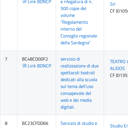
Link BDNCP
e rilegatura di n.
Srl
500 copie del
CF (010
volume
“Regolamento
interno del
Consiglio regionale
della Sardegna”
7
BC48CD00F2
servizio di
TEATRO 
Link BDNCP
realizzazione di due
ALIDOS
spettacoli teatrali
CF (013
dedicati alla scuola
sul tema dell’uso
consapevole del
web e dei media
digitali.
8
BC23CFDD66
Servizio di studio e
Studio E