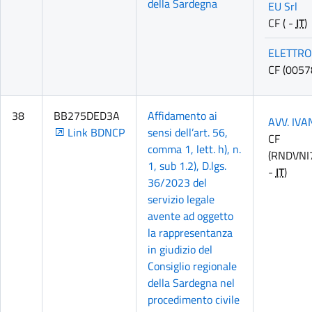
della Sardegna
EU Srl
CF ( -
IT
)
ELETTRO
CF (005
38
BB275DED3A
Affidamento ai
AVV. IV
Link BDNCP
sensi dell’art. 56,
CF
comma 1, lett. h), n.
(RNDVNI
1, sub 1.2), D.lgs.
-
IT
)
36/2023 del
servizio legale
avente ad oggetto
la rappresentanza
in giudizio del
Consiglio regionale
della Sardegna nel
procedimento civile