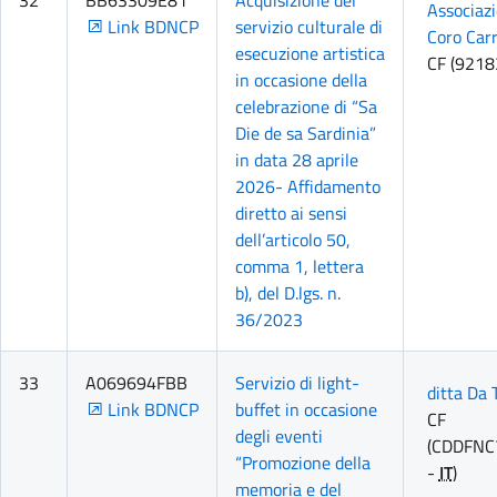
32
BB63309E81
Acquisizione del
Associazi
Link BDNCP
servizio culturale di
Coro Carr
esecuzione artistica
CF (921
in occasione della
celebrazione di “Sa
Die de sa Sardinia”
in data 28 aprile
2026- Affidamento
diretto ai sensi
dell’articolo 50,
comma 1, lettera
b), del D.lgs. n.
36/2023
33
A069694FBB
Servizio di light-
ditta Da 
Link BDNCP
buffet in occasione
CF
degli eventi
(CDDFNC
“Promozione della
-
IT
)
memoria e del