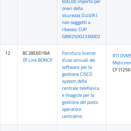
600,00 importo per
oneri della
sicurezza D.U.V.R.I.
non soggetti a
ribasso; CUP
G89I25002330002
12
BC28E6D1BA
Fornitura licenze
RTI DVMS 
Link BDNCP
d’uso annuali dei
Maticmin
software per la
CF (125
gestione CISCO
system della
centrale telefonica
e Imagicle per la
gestione del posto
operatore
centralino