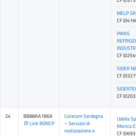
CF (037
MELP SR
CF (041
PIRAS
REFRIGE
INDUSTR
CF (025
SIDER NE
CF (032
SIDERTE
CF (020
24
BB88AA1B6A
Corecom Sardegna
Udella Sp
Link BDNCP
– Servizio di
Monica E
realizzazione e
CF (069