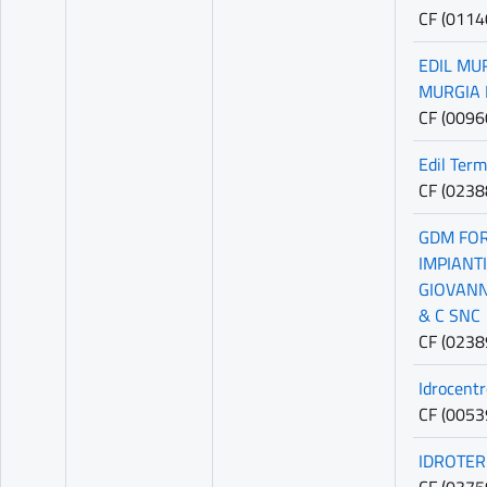
CF (011
EDIL MU
MURGIA 
CF (009
Edil Termi
CF (023
GDM FO
IMPIANTI
GIOVANN
& C SNC
CF (023
Idrocentr
CF (005
IDROTE