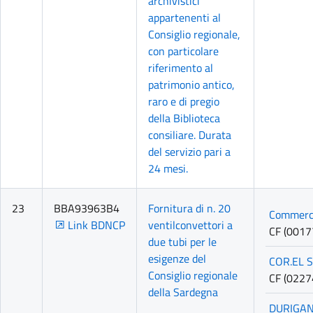
archivistici
appartenenti al
Consiglio regionale,
con particolare
riferimento al
patrimonio antico,
raro e di pregio
della Biblioteca
consiliare. Durata
del servizio pari a
24 mesi.
23
BBA93963B4
Fornitura di n. 20
Commerci
Link BDNCP
ventilconvettori a
CF (001
due tubi per le
esigenze del
COR.EL S.
Consiglio regionale
CF (022
della Sardegna
DURIGAN