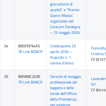
giornalismo di
qualità” e “Premio
Gianni Massa”,
organizzati dal
Corecom Sardegna
– 25 maggio 2026
34
BB5FDF94A5
Celebrazione 25
Fioricolt
Link BDNCP
aprile 2026 –
Cristina S
Acquisto n. 1
CF (015
corona d’alloro
35
BB5BBC203E
Servizio di lavaggio
Lavander
Link BDNCP
professionale del
Srl
tappeto e delle
CF (041
tende dell’Ufficio
della Presidenza,
per esigenze