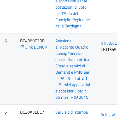
e sportellini per le
postazioni di voto
per l’Aula del
Consiglio Regionale
della Sardegna.
5
BC4D59C3DB
Adesione
RTI ACC
Link BDNCP
all’Accordo Quadro
CF (134
Consip “Servizi
applicativi in ottica
Cloud e servizi di
Demand e PMO per
le PAL 3 – Lotto 1
– Servizi applicativi
e accessori”, per n.
36 mesi – ID 2610
6
BC30A3EEE7
Servizio di stampa
Arti graf