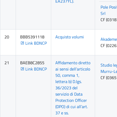
EA237YC).
Pole Pos
Srl
CF (031
20
BBB5391118
Acquisto volumi
Akademei
Link BDNCP
CF (022
21
BAEB8C2855
Affidamento diretto
Studio le
Link BDNCP
ai sensi dell’articolo
Murru-Le
50, comma 1,
CF (036
lettera b) D.lgs.
36/2023 del
servizio di Data
Protection Officer
(DPO) di cui all’art.
37 e ss.