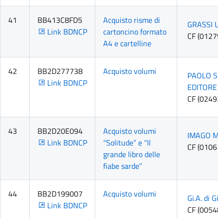
41
BB413C8FD5
Acquisto risme di
GRASSI U
Link BDNCP
cartoncino formato
CF (012
A4 e cartelline
42
BB2D277738
Acquisto volumi
PAOLO 
Link BDNCP
EDITORE
CF (024
43
BB2D20E094
Acquisto volumi
IMAGO M
Link BDNCP
“Solitude” e “Il
CF (010
grande libro delle
fiabe sarde”
44
BB2D199007
Acquisto volumi
Gi.A. di G
Link BDNCP
CF (005