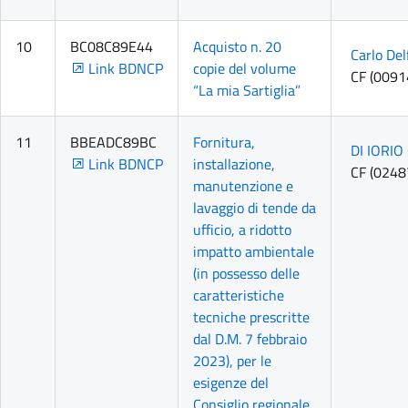
10
BC08C89E44
Acquisto n. 20
Carlo Del
Link BDNCP
copie del volume
CF (009
“La mia Sartiglia”
11
BBEADC89BC
Fornitura,
DI IORIO
Link BDNCP
installazione,
CF (024
manutenzione e
lavaggio di tende da
ufficio, a ridotto
impatto ambientale
(in possesso delle
caratteristiche
tecniche prescritte
dal D.M. 7 febbraio
2023), per le
esigenze del
Consiglio regionale