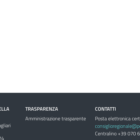
ELLA
TRASPARENZA
CONTATTI
Amministrazione trasparente
Posta elettronica cert
liari
consiglioregionale@pe
Centralino +39 070 
24