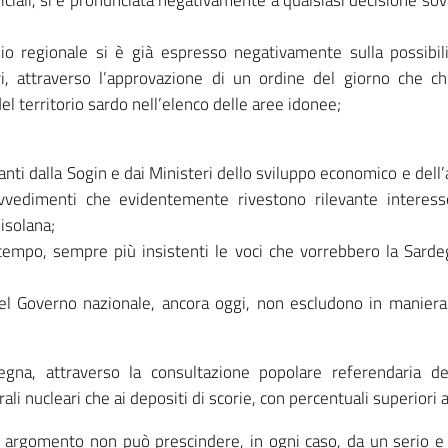
iciali, si è pronunciata negativamente a qualsiasi decisione sov
glio regionale si è già espresso negativamente sulla possibil
ri, attraverso l’approvazione di un ordine del giorno che c
el territorio sardo nell’elenco delle aree idonee;
nti dalla Sogin e dai Ministeri dello sviluppo economico e dell
rovvedimenti che evidentemente rivestono rilevante interess
isolana;
mpo, sempre più insistenti le voci che vorrebbero la Sardeg
del Governo nazionale, ancora oggi, non escludono in maniera 
egna, attraverso la consultazione popolare referendaria 
ali nucleari che ai depositi di scorie, con percentuali superiori 
 argomento non può prescindere, in ogni caso, da un serio e t