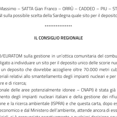
assimo – SATTA Gian Franco – ORRÙ – CADDEO – PIU – ST
la possibile scelta della Sardegna quale sito per il deposito u
***************
IL CONSIGLIO REGIONALE
0/EURATOM sulla gestione in un’ottica comunitaria del combust
gato a individuare un sito per il deposito unico delle scorie nuc
 un deposito che dovrebbe accogliere oltre 70.000 metri cubi di
iali relativi allo smantellamento degli impianti nucleari e per 
re e di ricerca;
ionale delle aree potenzialmente idonee – CNAPI) è stata già 
to degli impianti nucleari italiani e della gestione dei rifiuti 
zione e la ricerca ambientale (ISPRA) e che questa carta, dop
o economico e dal Ministero dell’ambiente, attende ancora di ess