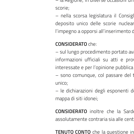
– la Regione, in diverse occasioni uff
scorie;
– nella scorsa legislatura il Consi
deposito unico delle scorie nuclea
l’impegno a opporsi all’inserimento d
CONSIDERATO
che:
– sul lungo procedimento portato ava
informazioni ufficiali su atti e p
interessate e per l’opinione pubblica 
– sono comunque, col passare del te
unico;
– le dichiarazioni degli esponenti 
mappa di siti idonei;
CONSIDERATO
inoltre che la Sard
assolutamente contraria sia alle centr
TENUTO CONTO
che la questione in