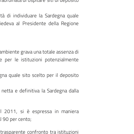
raordinata di ospitare siti di deposito
ità di individuare la Sardegna quale
hiedeva al Presidente della Regione
’ambiente grava una totale assenza di
e per le istituzioni potenzialmente
na quale sito scelto per il deposito
netta e definitiva la Sardegna dalla
del 2011, si è espressa in maniera
al 90 per cento;
rasparente confronto tra istituzioni