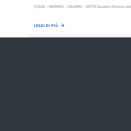
COSSA – MARRAS – SALARIS – SATTA Giovanni Antonio sulla nece
LEGGI DI PIÙ
MOZIONI
3 MAG 2019
Mozione n. 8
AGUS – GANAU – COCCO – ZEDDA Massimo – SATTA Gian Fran
famiglia contenute nel disegno di legge “Pillon” al vaglio d
LEGGI DI PIÙ
MOZIONI
3 MAG 2019