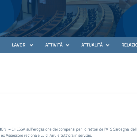
LAVORI
ATTIVITÀ
ATTUALITÀ
RELAZIO
– CHESSA sull’erogazione dei compensi per i direttori dell’ATS Sardegna, delle Ar
 ex Assessore regionale Luigi Arru e tutt’ora in servizio.