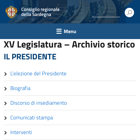
Consiglio regionale
della Sardegna
Menu
XV Legislatura – Archivio storico
IL PRESIDENTE
L’elezione del Presidente
Biografia
Discorso di insediamento
Comunicati stampa
Interventi