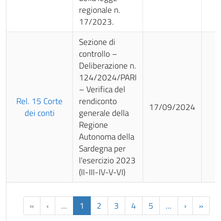
regionale n.
17/2023.
Sezione di
controllo –
Deliberazione n.
124/2024/PARI
– Verifica del
Rel. 15 Corte
rendiconto
17/09/2024
dei conti
generale della
Regione
Autonoma della
Sardegna per
l'esercizio 2023
(II-III-IV-V-VI)
«
‹
...
1
2
3
4
5
...
›
»