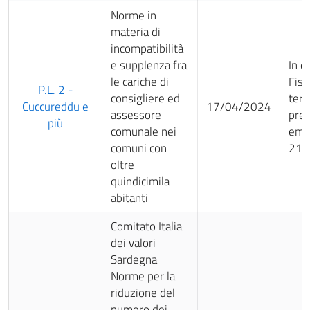
Norme in
materia di
incompatibilità
e supplenza fra
In e
le cariche di
Fiss
P.L. 2 -
consigliere ed
ter
Cuccureddu e
17/04/2024
assessore
pre
più
comunale nei
eme
comuni con
21.
oltre
quindicimila
abitanti
Comitato Italia
dei valori
Sardegna
Norme per la
riduzione del
numero dei