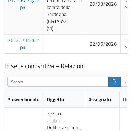
P.L. 190 Piga e
tempi d’attesa in
Da
20/03/2026
più
sanità della
es
Sardegna
(ORTASS)
(VI)
P.L. 207 Peru e
Da
22/05/2026
più
es
In sede conoscitiva – Relazioni
Search
Provvedimento
Oggetto
Assegnato
Iter
Sezione
controllo –
Deliberazione n.