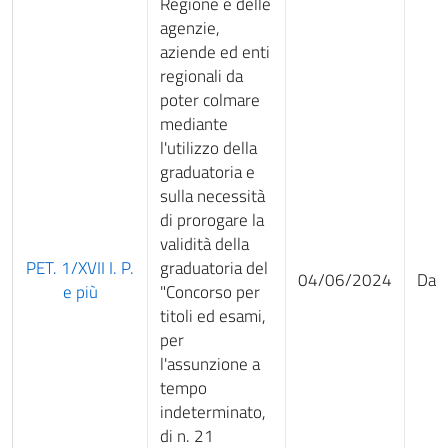
Regione e delle
agenzie,
aziende ed enti
regionali da
poter colmare
mediante
l'utilizzo della
graduatoria e
sulla necessità
di prorogare la
validità della
PET. 1/XVII I. P.
graduatoria del
04/06/2024
Da 
e più
"Concorso per
titoli ed esami,
per
l'assunzione a
tempo
indeterminato,
di n. 21