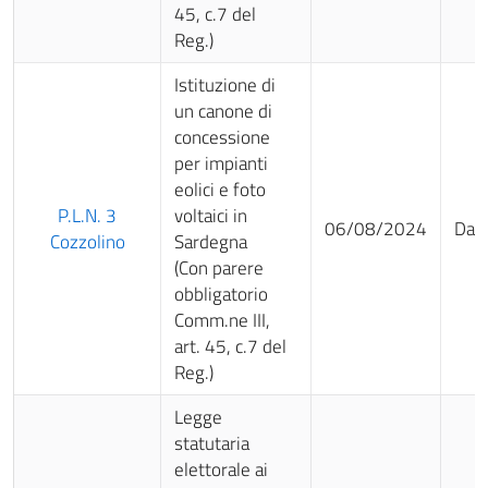
45, c.7 del
Reg.)
Istituzione di
un canone di
concessione
per impianti
eolici e foto
P.L.N. 3
voltaici in
06/08/2024
Da 
Cozzolino
Sardegna
(Con parere
obbligatorio
Comm.ne III,
art. 45, c.7 del
Reg.)
Legge
statutaria
elettorale ai