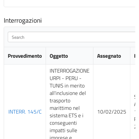
Interrogazioni
Search
Provvedimento
Oggetto
Assegnato
It
INTERROGAZIONE
URPI - PERU -
TUNIS in merito
all'inclusione del
Sv
trasporto
Au
marittimo nel
INTERR. 145/C
10/02/2025
12
sistema ETS e i
Re
conseguenti
2
impatti sulle
imprese e