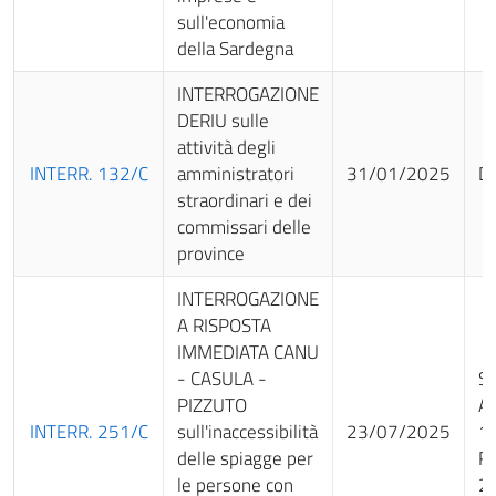
sull'economia
della Sardegna
INTERROGAZIONE
DERIU sulle
attività degli
INTERR. 132/C
amministratori
31/01/2025
Da
straordinari e dei
commissari delle
province
INTERROGAZIONE
A RISPOSTA
IMMEDIATA CANU
- CASULA -
Sv
PIZZUTO
Au
INTERR. 251/C
sull'inaccessibilità
23/07/2025
12
delle spiagge per
Re
le persone con
2