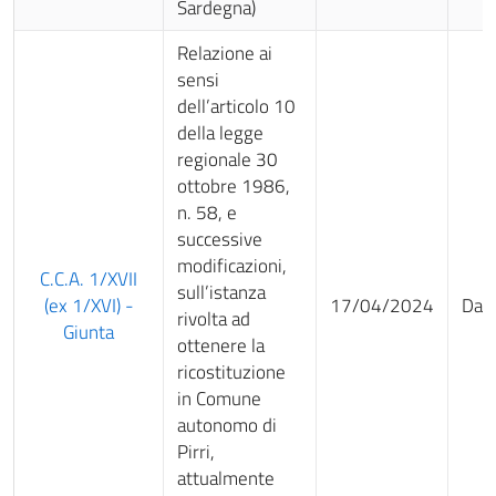
Sardegna)
Relazione ai
sensi
dell’articolo 10
della legge
regionale 30
ottobre 1986,
n. 58, e
successive
modificazioni,
C.C.A. 1/XVII
sull’istanza
(ex 1/XVI) -
17/04/2024
Da 
rivolta ad
Giunta
ottenere la
ricostituzione
in Comune
autonomo di
Pirri,
attualmente