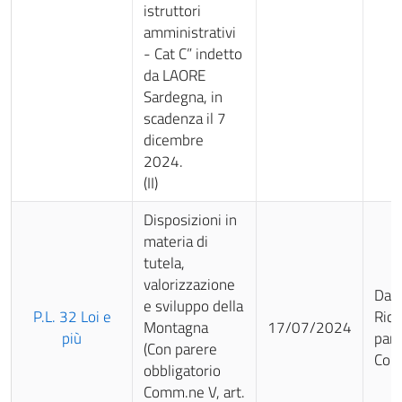
istruttori
amministrativi
- Cat C” indetto
da LAORE
Sardegna, in
scadenza il 7
dicembre
2024.
(II)
Disposizioni in
materia di
tutela,
valorizzazione
Da 
e sviluppo della
P.L. 32 Loi e
Rich
Montagna
17/07/2024
più
pare
(Con parere
Com
obbligatorio
Comm.ne V, art.