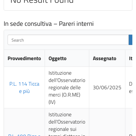
In sede consultiva – Pareri interni
Search
Provvedimento
Oggetto
Assegnato
Ite
Istituzione
dell'Osservatorio
P.L. 114 Ticca
Da
regionale delle
30/06/2025
e più
es
merci (O.R.ME)
(IV)
Istituzione
dell'Osservatorio
regionale sui