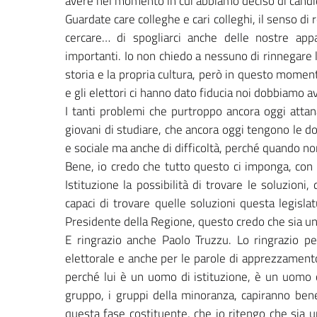
avere nel momento in cui abbiamo deciso di candid
Guardate care colleghe e cari colleghi, il senso di
cercare… di spogliarci anche delle nostre app
importanti. Io non chiedo a nessuno di rinnegare la
storia e la propria cultura, però in questo momen
e gli elettori ci hanno dato fiducia noi dobbiamo av
I tanti problemi che purtroppo ancora oggi attan
giovani di studiare, che ancora oggi tengono le d
e sociale ma anche di difficoltà, perché quando non
Bene, io credo che tutto questo ci imponga, con s
Istituzione la possibilità di trovare le soluzioni
capaci di trovare quelle soluzioni questa legisla
Presidente della Regione, questo credo che sia un
E ringrazio anche Paolo Truzzu. Lo ringrazio 
elettorale e anche per le parole di apprezzament
perché lui è un uomo di istituzione, è un uomo ch
gruppo, i gruppi della minoranza, capiranno bene
questa fase costituente, che io ritengo che sia u