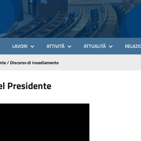
LAVORI
ATTIVITÀ
ATTUALITÀ
RELAZIO
ente
/
Discorso di insediamento
el Presidente