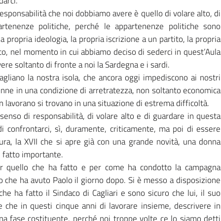
arci.
 responsabilità che noi dobbiamo avere è quello di volare alto, di
artenenze politiche, perché le appartenenze politiche sono
 propria ideologia, la propria iscrizione a un partito, la propria
to, nel momento in cui abbiamo deciso di sederci in quest’Aula
ere soltanto di fronte a noi la Sardegna e i sardi.
agliano la nostra isola, che ancora oggi impediscono ai nostri
onne in una condizione di arretratezza, non soltanto economica
 lavorano si trovano in una situazione di estrema difficoltà.
enso di responsabilità, di volare alto e di guardare in questa
, di confrontarci, sì, duramente, criticamente, ma poi di essere
tura, la XVII che si apre già con una grande novità, una donna
 fatto importante.
per quello che ha fatto e per come ha condotto la campagna
o che ha avuto Paolo il giorno dopo. Si è messo a disposizione
e ha fatto il Sindaco di Cagliari e sono sicuro che lui, il suo
 che in questi cinque anni di lavorare insieme, descrivere in
na fase costituente, perché noi troppe volte ce lo siamo detti