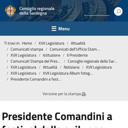
Consiglio regionale
della Sardegna
Menu
Ti trovi in:
Home
XVII Legislatura
Attualità
Comunicati stampa
Comunicati dell'Ufficio Stampa
XVII Legislatura
Istituzione
Il Presidente
Comunicati Stampa del Presidente
Consiglio regionale della Sardegna
XVII Legislatura
Attualità
Notiziario
XVII Legislatura
XVII Legislatura
XVII Legislatura Album fotografico
Presidente Comandini a festival dello sviluppo sostenibile ‘Ritroviamo valore della pace e ricostruiamo l’Europa della solidarietà, dell’inclusione, della cooperazione tra popoli’
Versione per la stampa
Presidente Comandini a