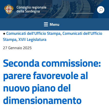
Consiglio regionale
della Sardegna
Menu
●
Comunicati dell'Ufficio Stampa
,
Comunicati dell'Ufficio
Stampa
,
XVII Legislatura
27 Gennaio 2025
Seconda commissione:
parere favorevole al
nuovo piano del
dimensionamento