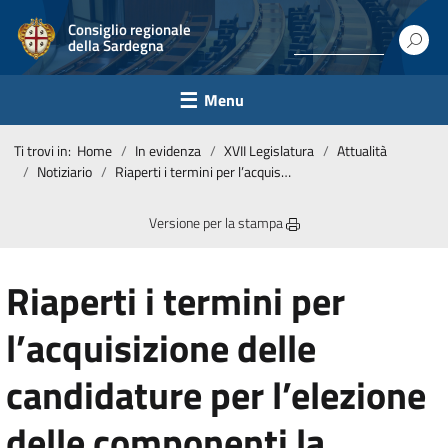
Consiglio regionale
della Sardegna
Menu
Ti trovi in:
Home
In evidenza
XVII Legislatura
Attualità
Notiziario
Riaperti i termini per l’acquisizione delle candidature per l’elezione delle componenti la Commissione regionale per la realizzazione della parità tra uomini e donne di cui alla legge regionale 13 giugno 1989, n. 39
Versione per la stampa
Riaperti i termini per
l’acquisizione delle
candidature per l’elezione
delle componenti la