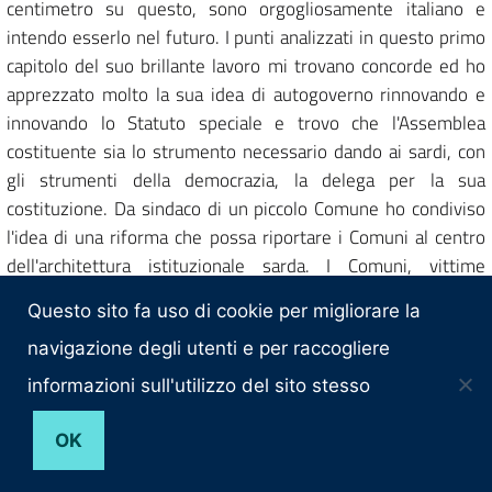
centimetro su questo, sono orgogliosamente italiano e
intendo esserlo nel futuro. I punti analizzati in questo primo
capitolo del suo brillante lavoro mi trovano concorde ed ho
apprezzato molto la sua idea di autogoverno rinnovando e
innovando lo Statuto speciale e trovo che l'Assemblea
costituente sia lo strumento necessario dando ai sardi, con
gli strumenti della democrazia, la delega per la sua
costituzione. Da sindaco di un piccolo Comune ho condiviso
l'idea di una riforma che possa riportare i Comuni al centro
dell'architettura istituzionale sarda. I Comuni, vittime
sacrificali di tutte le riforme passate, salvadanaio sempre
Questo sito fa uso di cookie per migliorare la
pronto per chiunque si sia posto l'obiettivo di tagliare la
spesa in Sardegna, lasciando ai sindaci la responsabilità della
navigazione degli utenti e per raccogliere
risposta ai cittadini che spesso e volentieri non è compresa e
informazioni sull'utilizzo del sito stesso
nella degenerazione dei peggiori istinti ha trasformato i
sindaci in bersagli. A tutti i sindaci, vittime incolpevoli della
OK
vile azione criminale, va il mio saluto e la mia solidarietà. Non