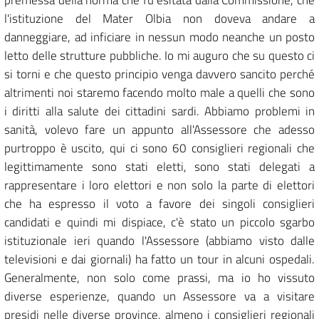
premessa della norma che fu esitata dalla Commissione, che
l'istituzione del Mater Olbia non doveva andare a
danneggiare, ad inficiare in nessun modo neanche un posto
letto delle strutture pubbliche. Io mi auguro che su questo ci
si torni e che questo principio venga davvero sancito perché
altrimenti noi staremo facendo molto male a quelli che sono
i diritti alla salute dei cittadini sardi. Abbiamo problemi in
sanità, volevo fare un appunto all'Assessore che adesso
purtroppo è uscito, qui ci sono 60 consiglieri regionali che
legittimamente sono stati eletti, sono stati delegati a
rappresentare i loro elettori e non solo la parte di elettori
che ha espresso il voto a favore dei singoli consiglieri
candidati e quindi mi dispiace, c'è stato un piccolo sgarbo
istituzionale ieri quando l'Assessore (abbiamo visto dalle
televisioni e dai giornali) ha fatto un tour in alcuni ospedali.
Generalmente, non solo come prassi, ma io ho vissuto
diverse esperienze, quando un Assessore va a visitare
presidi nelle diverse province, almeno i consiglieri regionali