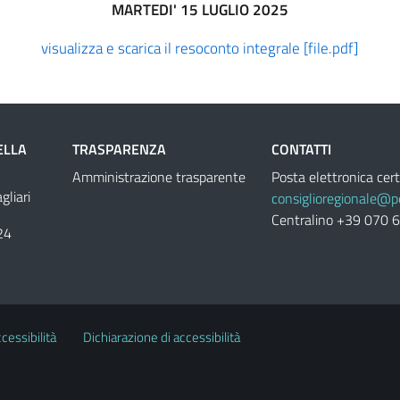
MARTEDI' 15 LUGLIO 2025
visualizza e scarica il resoconto integrale [file.pdf]
ELLA
TRASPARENZA
CONTATTI
Amministrazione trasparente
Posta elettronica cert
liari
consiglioregionale@pe
Centralino +39 070 
24
cessibilità
Dichiarazione di accessibilità