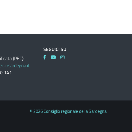
SEGUICI SU
ificata (PEC):
c.crsardegna.it
60 141
© 2026 Consiglio regionale della Sardegna