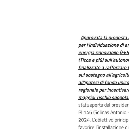
Approvata la proposta 
per l’individuazione di a
energia rinnovabile (FER
(Ticca e più) sull’auton
finalizzate a rafforzare 
sul sostegno all’agricolt
all’ipotesi di fondo unico
regionale per incentivare
maggior rischio spopola