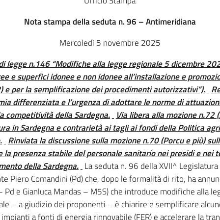
Ufficio Stampa
Nota stampa della seduta n. 96 – Antimeridiana
Mercoledì 5 novembre 2025
di legge n.146 “Modifiche alla legge regionale 5 dicembre 202
ree e superfici idonee e non idonee all’installazione e promozio
) e per la semplificazione dei procedimenti autorizzativi”).
Re
omia differenziata e l’urgenza di adottare le norme di attuazion
la competitività della Sardegna.
Via libera alla mozione n.72 (
ura in Sardegna e contrarietà ai tagli ai fondi della Politica a
.
Rinviata la discussione sulla mozione n.70 (Porcu e più) sull
 la presenza stabile del personale sanitario nei presidi e nei te
mento della Sardegna.
La seduta n. 96 della XVII^ Legislatura del Consiglio regionale è stata aperta dal presidente Piero Comandini (Pd) che, dopo le formalità di rito, ha annunciato la discussione della Pl 146 (Solinas Antonio – Pd e Gianluca Mandas – M5S) che introduce modifiche alla legge regionale n. 20 del 2024. L’obiettivo principale – a giudizio dei proponenti – è chiarire e semplificare alcune disposizioni per favorire l’installazione di impianti a fonti di energia rinnovabile (FER) e accelerare la transizione energetica. Le modifiche proposte mirano a sbloccare gli impianti fotovoltaici su coperture: le superfici di edifici, tettoie e altre strutture, anche entro la fascia di 1000 metri dai centri abitati, saranno idonee per l’installazione di impianti fotovoltaici e relativi accumuli. Valorizzare le aree industriali e logistiche: nelle zone urbanistiche D e G, gli impianti fotovoltaici e eolici di piccola e media taglia saranno considerati idonei, rispettando le normative territoriali, urbanistiche e paesaggistiche. Regolamentare le aree non idonee: la Regione emanerà un regolamento entro 90 giorni per definire le direttive per la realizzazione di impianti FER in aree non incluse tra quelle idonee. Tuttavia, durante questo periodo, le istanze di autorizzazione per tali aree saranno sospese. La proposta di legge è stata approvata a maggioranza dalle Commissioni Quarta e Quinta, con l’astensione delle forze di minoranza. Tuttavia, l’opposizione ha espresso preoccupazioni riguardo al comma 7 bis, che prevede la sospensione temporanea delle istanze nelle aree non idonee, considerandolo un potenziale ostacolo alla transizione energetica e un rischio di contenzioso costituzionale. La legge, che non comporta nuovi oneri finanziari per il bilancio regionale, intende promuovere l’energia rinnovabile, garantendo al contempo la tutela del paesaggio e la semplificazione dei procedimenti autorizzativi, per favorire famiglie, imprese e territori della Sardegna. Il relatore Antonio Solinas, ha illustrato all’Aula il provvedimento e ha ribadito la finalità di voler chiarire, attraverso l’approvazione delle opportune modifiche della legge 20 gli aspetti che sono stati oggetto di dubbi interpretativi. Antonio Solinas ha quindi preannunciato la presentazione di due emendamenti alla proposta di legge 146 (n.1 e n.2) per apportare alcune correzioni al testo. Il relatore di minoranza, Emanuele Cera (FdI) ha illustrato la posizione delle forze di centrodestra – e in particolare di Fratelli d’Italia – sulla proposta di legge n. 146/A, che interviene in modo correttivo sulla legge regionale n. 20 del 2024 relativa all’individuazione delle aree idonee e non idonee per gli impianti da fonti di energia rinnovabile (FER). Ha ribadito, in apertura del suo intervento, il principio guida del gruppo («sì alla transizione energetica, ma con tutela del paesaggio e dei territori, con certezza del diritto e con la centralità di famiglie, imprese e Comuni sardi»), sottolineando l’esigenza di norme chiare e stabili per garantire investimenti sicuri e tempi certi. Il relatore ha riconosciuto gli aspetti positivi del testo, in particolare lo sblocco degli impianti fotovoltaici sulle coperture e nelle aree industriali e logistiche, ritenuti coerenti con gli obiettivi di riduzione del consumo di suolo e di semplificazione amministrativa. Ha tuttavia espresso forte contrarietà all’introduzione del nuovo comma 7 bis, che prevede la sospensione temporanea delle istanze relative alle aree non ancora classificate come idonee in attesa di un regolamento attuativo. Tale disposizione – ha spiegato – costituirebbe una “mini-moratoria”, già censurata dalla Corte costituzionale (sentenze n. 28 e n. 134 del 2025), e rischierebbe di bloccare i procedimenti in corso, creare incertezze e nuovi contenziosi, penalizzando famiglie, imprese e Comuni. Il consigliere ha quindi proposto di eliminare il comma 7 bis e di introdurre: una revisione periodica delle aree idonee e non idonee; una corsia rapida per fotovoltaico e accumuli su tetti e in zone D/G; un monitoraggio annuale sull’attuazione della legge; criteri proporzionati per evitare “divieti di fatto” e garantire coerenza con il decreto legislativo n. 199/2021 e con la normativa statale e UE. In conclusione, pur confermando un atteggiamento “costruttivo e collaborativo”, il relatore ha avvertito che l’approvazione del comma 7 bis comporterebbe “una revisione della posizione delle opposizioni”, che restano comunque aperte al dialogo per un testo più equilibrato, chiaro e conforme ai principi costituzionali. Mula (Fdi), ha lamentato la mancata trasmissione all’esame della IV^ commissione della Pl 146, in considerazione degli aspetti di materia urbanistica in essa contenuti. A giudizio del consigliere di opposizione, il nuovo intervento normativo dimostra che “nella legge 20 c’è qualcosa non va”. Mula ha invitato la maggioranza ad eliminare l’articolo 7 bis della Pl 146 “perché rimandando ad un nuovo regolamento in realtà si bloccano tutte le procedure” ed ha chiesto lumi sui riferimenti agli impianti del fotovoltaico presenti nella Pl. Il consigliere Sorgia (Misto) ha criticato la legge 20/2024 e denunciato “il fallimento di Giunta e maggioranza nelle iniziative intraprese per tentare di fermare la speculazione energetica in atto in Sardegna”. A giudizio dell’esponente della minoranza si deve ripartire dalla proposta di legge popolare Pratobello: «Unica proposta in grado di fermare la speculazione, con il suo ancoraggio all’articolo 3 comma f dello Statuto Speciale». In conclusione del suo intervento, il consigliere, ha criticato la proposta di legge 146: «Non basta correggere qualche comma ma serve un cambio di rotta». Il consigliere Antonello Floris (FdI), ha ribadito le critiche alla legge 20/2024 («legge scritta male per sopperire alla moratoria impugnata») ed ha chiesto l’eliminazione dell’articolo 7 bis della Pl 146. L’esponente del centrodestra ha quindi evidenziato come nella relazione dei proponenti si faccia rifermento agli impianti fotovoltaici senza che vi sia riscontro nell’articolato. Il consigliere Stefano Tunis (Sardegna 20/Venti),