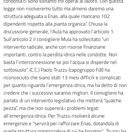
condotta ci sono soltanto tre operai al lavoro. Con questa
legge non risolveremo tutto ma almeno daremo una
struttura adeguata a Enas, alla quale mancano 102
dipendenti rispetto alla pianta organica”. Chiusa la
discussione generale, l’Aula ha approvato l’articolo 1.
Sull’articolo 2 il consigliere Mula ha sollecitato “un
intervento radicale, anche con risorse finanziarie
importanti, contro la perdita idrica nelle condotte. Non
basta l’interconnessione se poi l’acqua si disperde nel
sottosuolo”. (C.C.) Paolo Truzzu (capogruppo FdI) ha
riconosciuto che siano stati 13 mesi difficili e complicati
per quanto riguarda l’emergenza idrica, ma ha detto di non
credere che i successivi saranno migliori. Il consigliere ha
parlato di un intervento legislativo che metterà “qualche
pezza”, ma che non supererà i problemi legati
all’emergenza idrica. Per Truzzu risolverà alcune
emergenze e “servirà per rafforzare Enas, dotandola di
quella struttura organizzativa di cui ha bisogno”. Truzzu ha