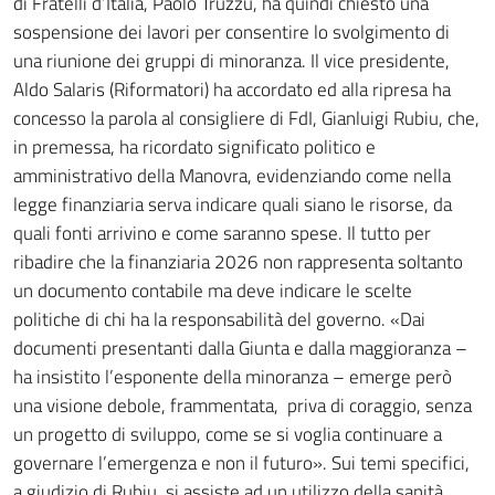
di Fratelli d’Italia, Paolo Truzzu, ha quindi chiesto una
sospensione dei lavori per consentire lo svolgimento di
una riunione dei gruppi di minoranza. Il vice presidente,
Aldo Salaris (Riformatori) ha accordato ed alla ripresa ha
concesso la parola al consigliere di FdI, Gianluigi Rubiu, che,
in premessa, ha ricordato significato politico e
amministrativo della Manovra, evidenziando come nella
legge finanziaria serva indicare quali siano le risorse, da
quali fonti arrivino e come saranno spese. Il tutto per
ribadire che la finanziaria 2026 non rappresenta soltanto
un documento contabile ma deve indicare le scelte
politiche di chi ha la responsabilità del governo. «Dai
documenti presentanti dalla Giunta e dalla maggioranza –
ha insistito l’esponente della minoranza – emerge però
una visione debole, frammentata, priva di coraggio, senza
un progetto di sviluppo, come se si voglia continuare a
governare l’emergenza e non il futuro». Sui temi specifici,
a giudizio di Rubiu, si assiste ad un utilizzo della sanità