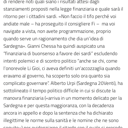
di rendere noti quali siano i risultati attesi dagli
stanziamenti proposti nella legge finanziaria e quale sarà il
ritorno per i cittadini sardi. «Non faccio il tifo perché voi
andiate male – ha proseguito il consigliere Fi – ma voi
navigate a vista, non avete programmazione, proprio
quando serve un ragionamento che dia un’idea di
Sardegna». Gianni Chessa ha quindi auspicato una
“finanziaria di buonsenso a favore dei sardi” escludendo
intenti polemici e di scontro politico “anche se chi, come
l’onorevole Li Gioi, ci aveva definiti un’accozzaglia quando
eravamo al governo, ha scoperto solo ora quanto sia
complicato governare”. Alberto Urpi (Sardegna 20Venti), ha
sottolineato il tempo politico difficile in cui si discute la
manovra finanziaria («arriva in un momento delicato per la
Sardegna e per questa maggioranza, con la decadenza
ancora in appello e dopo la sentenza che ha dichiarato
illegittime le norme sulla sanità e le nomine che ne sono
seguite») per evidenziarne il ritardo con il quale si procede