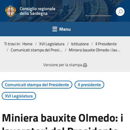
Consiglio regionale
della Sardegna
Menu
Ti trovi in:
Home
XVI Legislatura
Istituzione
Il Presidente
Comunicati stampa del Presidente
Miniera bauxite Olmedo: i lavoratori dal Presidente Pais
Versione per la stampa
Comunicati stampa del Presidente
Il presidente
XVI Legislatura
Miniera bauxite Olmedo: i