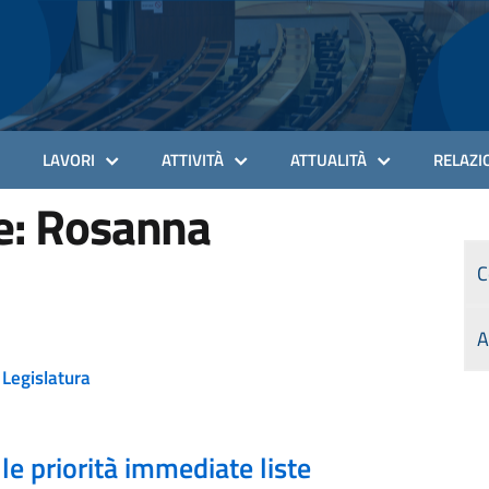
LAVORI
ATTIVITÀ
ATTUALITÀ
RELAZIO
re: Rosanna
C
A
 Legislatura
 le priorità immediate liste