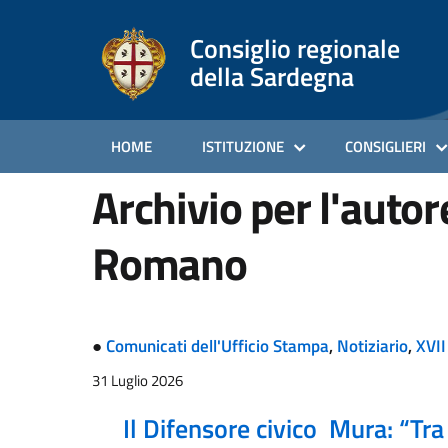
Consiglio regionale
della Sardegna
HOME
ISTITUZIONE
CONSIGLIERI
Archivio per l'auto
Romano
●
Comunicati dell'Ufficio Stampa
,
Notiziario
,
XVII
31 Luglio 2026
Il Difensore civico Mura: “Tra