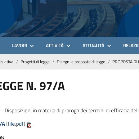
LAVORI
ATTIVITÀ
ATTUALITÀ
RELAZIO
gislativa
Progetti di legge
Disegni e proposte di legge
PROPOSTA DI 
EGGE N. 97/A
posizioni in materia di proroga dei termini di efficacia dell
/A
[file.pdf]
e: