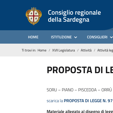
Consiglio regionale
della Sardegna
HOME
ISTITUZIONE
CONSIGLIERI
Ti trovi in:
Home
XVII Legislatura
Attività
Attività le
PROPOSTA DI L
SORU – PIANO – PISCEDDA – ORRÙ – Dis
scarica la
PROPOSTA DI LEGGE N. 97
Materiale allegato al disegno di legg