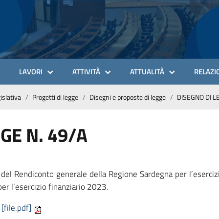
LAVORI
ATTIVITÀ
ATTUALITÀ
RELAZIO
gislativa
Progetti di legge
Disegni e proposte di legge
DISEGNO DI L
GE N. 49/A
l Rendiconto generale della Regione Sardegna per l’esercizi
er l’esercizio finanziario 2023.
[file.pdf]