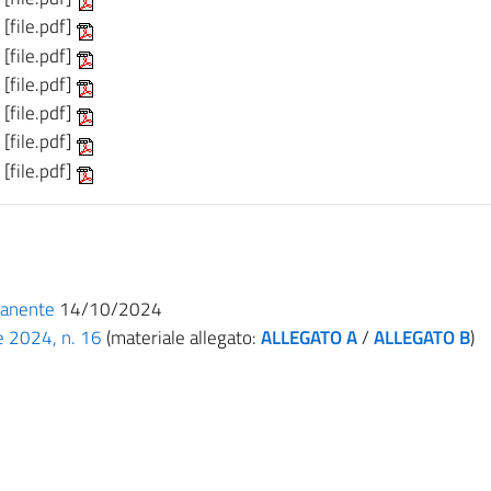
[file.pdf]
[file.pdf]
[file.pdf]
[file.pdf]
[file.pdf]
[file.pdf]
manente
14/10/2024
e 2024, n. 16
(materiale allegato:
ALLEGATO A
/
ALLEGATO B
)