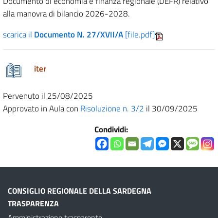
Documento di economia e finanza regionale (DEFR) relativo
alla manovra di bilancio 2026-2028.
scarica il
Documento N. 27/XVII/A
[file.pdf]
iter
Pervenuto il 25/08/2025
Approvato in Aula con
Risoluzione n. 3/2
il 30/09/2025
Condividi:
CONSIGLIO REGIONALE DELLA SARDEGNA
TRASPARENZA
Amministrazione trasparente