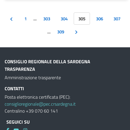
1
…
303
304
305
306
307
…
309
CONSIGLIO REGIONALE DELLA SARDEGNA
TRASPARENZA
Amministrazione trasparente
CONTATTI
Posta elettronica certificata (PEC):
consiglioregionale@pec.crsardegna.it
Centralino +39 070 60 141
SEGUICI SU