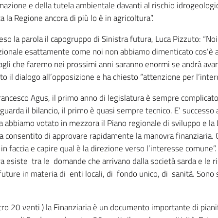
rmazione e della tutela ambientale davanti al rischio idrogeologic
 la Regione ancora di più lo è in agricoltura”.
so la parola il capogruppo di Sinistra futura, Luca Pizzuto: “No
azionale esattamente come noi non abbiamo dimenticato cos’è ac
agli che faremo nei prossimi anni saranno enormi se andrà avant
 il dialogo all’opposizione e ha chiesto “attenzione per l’intero 
ancesco Agus, il primo anno di legislatura è sempre complicato. 
guarda il bilancio, il primo è quasi sempre tecnico. E’ successo 
abbiamo votato in mezzora il Piano regionale di sviluppo e la L
a consentito di approvare rapidamente la manovra finanziaria. C
in faccia e capire qual è la direzione verso l’interesse comune”.
a esiste tra le domande che arrivano dalla società sarda e le r
future in materia di enti locali, di fondo unico, di sanità. Son
ro 20 venti ) la Finanziaria è un documento importante di pian