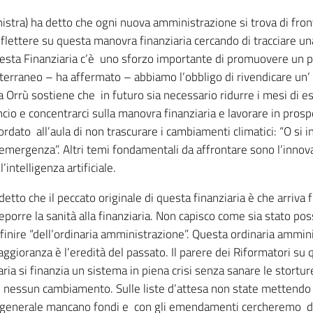
nistra) ha detto che ogni nuova amministrazione si trova di front
lettere su questa manovra finanziaria cercando di tracciare una 
esta Finanziaria c’è uno sforzo importante di promuovere un p
erraneo – ha affermato – abbiamo l’obbligo di rivendicare un’
ura Orrù sostiene che in futuro sia necessario ridurre i mesi di 
ancio e concentrarci sulla manovra finanziaria e lavorare in prosp
cordato all’aula di non trascurare i cambiamenti climatici: “O si 
emergenza”. Altri temi fondamentali da affrontare sono l’innova
’intelligenza artificiale.
etto che il peccato originale di questa finanziaria è che arriva 
teporre la sanità alla finanziaria. Non capisco come sia stato p
inire “dell’ordinaria amministrazione”. Questa ordinaria ammi
maggioranza è l’eredità del passato. Il parere dei Riformatori su
iaria si finanzia un sistema in piena crisi senza sanare le stor
, nessun cambiamento. Sulle liste d’attesa non state mettendo n
na generale mancano fondi e con gli emendamenti cercheremo 