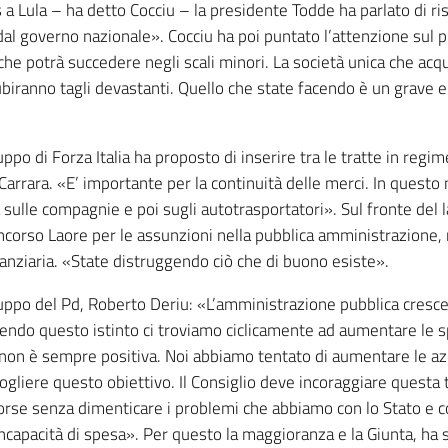
 a Lula – ha detto Cocciu – la presidente Todde ha parlato di ri
al governo nazionale». Cocciu ha poi puntato l’attenzione sul p
he potrà succedere negli scali minori. La società unica che acqu
subiranno tagli devastanti. Quello che state facendo è un grave er
ruppo di Forza Italia ha proposto di inserire tra le tratte in regi
Carrara. «E’ importante per la continuità delle merci. In quest
ulle compagnie e poi sugli autotrasportatori». Sul fronte del l
ncorso Laore per le assunzioni nella pubblica amministrazione, 
finanziaria. «State distruggendo ciò che di buono esiste».
ruppo del Pd, Roberto Deriu: «L’amministrazione pubblica cresce
uendo questo istinto ci troviamo ciclicamente ad aumentare le 
n è sempre positiva. Noi abbiamo tentato di aumentare le azion
gliere questo obiettivo. Il Consiglio deve incoraggiare questa t
isorse senza dimenticare i problemi che abbiamo con lo Stato e c
incapacità di spesa». Per questo la maggioranza e la Giunta, ha 