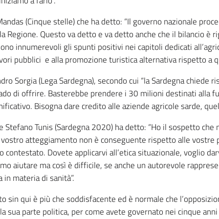
niziamo a farlo”.
Mandas (Cinque stelle) che ha detto: “Il governo nazionale proce
do la Regione. Questo va detto e va detto anche che il bilancio è r
no innumerevoli gli spunti positivi nei capitoli dedicati all’agr
lavori pubblici e alla promozione turistica alternativa rispetto a q
andro Sorgia (Lega Sardegna), secondo cui “la Sardegna chiede r
o di offrire. Basterebbe prendere i 30 milioni destinati alla fu
ficativo. Bisogna dare credito alle aziende agricole sarde, quelle
re Stefano Tunis (Sardegna 2020) ha detto: “Ho il sospetto che 
l vostro atteggiamento non è conseguente rispetto alle vostre p
 contestato. Dovete applicarvi all’etica situazionale, voglio dar
iamo aiutare ma così è difficile, se anche un autorevole rappres
 in materia di sanità”.
tto sin qui è più che soddisfacente ed è normale che l’opposizione
lla sua parte politica, per come avete governato nei cinque anni