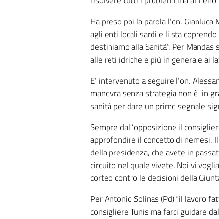
risolvere tutti i problemi ma almeno i
Ha preso poi la parola l’on. Gianluca 
agli enti locali sardi e li sta copren
destiniamo alla Sanità”. Per Mandas so
alle reti idriche e più in generale ai 
E’ intervenuto a seguire l’on. Aless
manovra senza strategia non è in grad
sanità per dare un primo segnale signi
Sempre dall’opposizione il consiglie
approfondire il concetto di nemesi. I
della presidenza, che avete in passato
circuito nel quale vivete. Noi vi vogl
corteo contro le decisioni della Giunta
Per Antonio Solinas (Pd) “il lavoro fa
consigliere Tunis ma farci guidare da