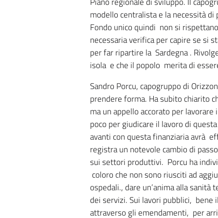
Piano regionale di sviluppo. Il capogr
modello centralista e la necessità di
Fondo unico quindi non si rispettano i c
necessaria verifica per capire se si s
per far ripartire la Sardegna . Rivolg
isola e che il popolo merita di esser
Sandro Porcu, capogruppo di Orizzont
prendere forma. Ha subito chiarito ch
ma un appello accorato per lavorare 
poco per giudicare il lavoro di quest
avanti con questa finanziaria avrà effe
registra un notevole cambio di passo s
sui settori produttivi. Porcu ha indiv
coloro che non sono riusciti ad aggiu
ospedali., dare un’anima alla sanità t
dei servizi. Sui lavori pubblici, bene
attraverso gli emendamenti, per arric