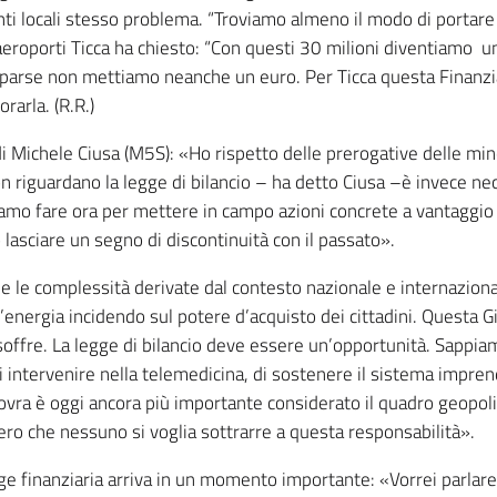
 Enti locali stesso problema. “Troviamo almeno il modo di portare i
i aeroporti Ticca ha chiesto: “Con questi 30 milioni diventiamo 
se non mettiamo neanche un euro. Per Ticca questa Finanziaria
rarla. (R.R.)
i Michele Ciusa (M5S): «Ho rispetto delle prerogative delle mi
n riguardano la legge di bilancio – ha detto Ciusa –è invece ne
amo fare ora per mettere in campo azioni concrete a vantaggio 
o lasciare un segno di discontinuità con il passato».
tà e le complessità derivate dal contesto nazionale e internazio
’energia incidendo sul potere d’acquisto dei cittadini. Questa Gi
soffre. La legge di bilancio deve essere un’opportunità. Sappia
 intervenire nella telemedicina, di sostenere il sistema imprendi
a è oggi ancora più importante considerato il quadro geopolit
pero che nessuno si voglia sottrarre a questa responsabilità».
egge finanziaria arriva in un momento importante: «Vorrei parlar