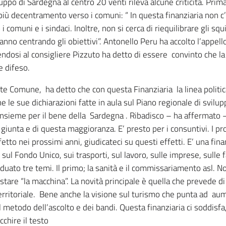
uppo di Sardegna al centro 20 venti rileva alcune criticità. Prima
 più decentramento verso i comuni: “ In questa finanziaria non c
omuni e i sindaci. Inoltre, non si cerca di riequilibrare gli squili
tanno centrando gli obiettivi”. Antonello Peru ha accolto l’appel
endosi al consigliere Pizzuto ha detto di essere convinto che la
e difeso.
e Comune, ha detto che con questa Finanziaria la linea politi
e le sue dichiarazioni fatte in aula sul Piano regionale di svi
insieme per il bene della Sardegna . Ribadisco – ha affermato –
a giunta e di questa maggioranza. E’ presto per i consuntivi. I
tto nei prossimi anni, giudicateci su questi effetti. E’ una finanz
ul Fondo Unico, sui trasporti, sul lavoro, sulle imprese, sulle f
iduato tre temi. Il primo; la sanità e il commissariamento asl. N
stare “la macchina”. La novità principale è quella che prevede di
erritoriale. Bene anche la visione sul turismo che punta ad aume
 il metodo dell’ascolto e dei bandi. Questa finanziaria ci soddis
chire il testo