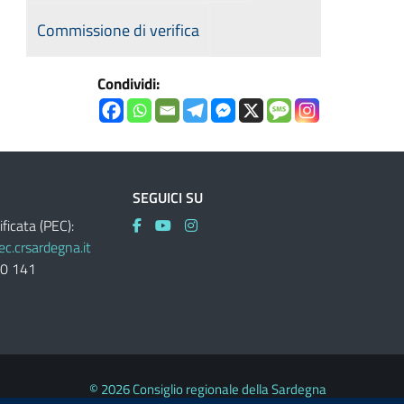
Commissione di verifica
Condividi:
SEGUICI SU
ificata (PEC):
c.crsardegna.it
60 141
© 2026 Consiglio regionale della Sardegna